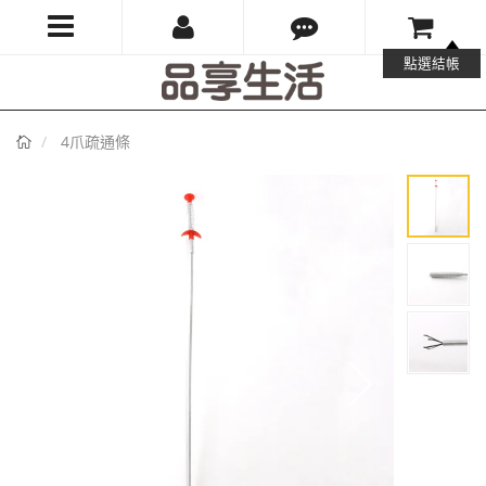
品
點選結帳
享
首
4爪疏通條
生
頁
活
有
限
公
司