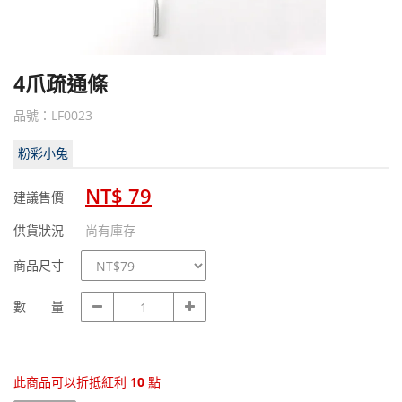
4爪疏通條
品號：LF0023
粉彩小兔
NT$ 79
建議售價
供貨狀況
尚有庫存
規
商品尺寸
格
數
數 量
量
此商品可以折抵紅利
10
點