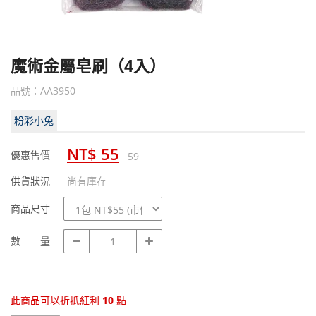
魔術金屬皂刷（4入）
品號：AA3950
粉彩小兔
NT$ 55
優惠售價
59
供貨狀況
尚有庫存
規
商品尺寸
格
數
數 量
量
此商品可以折抵紅利
10
點