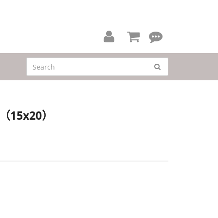
會
線
員
上
中
客
心
服
資
15x20）
訊