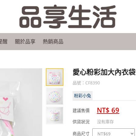
品
享
生
提醒
關於品享
熱銷商品
活
有
限
愛心粉彩加大內衣袋（
公
品號：CF8390
司
粉彩小兔
NT$ 69
建議售價
供貨狀況
沒有庫存
規
商品尺寸