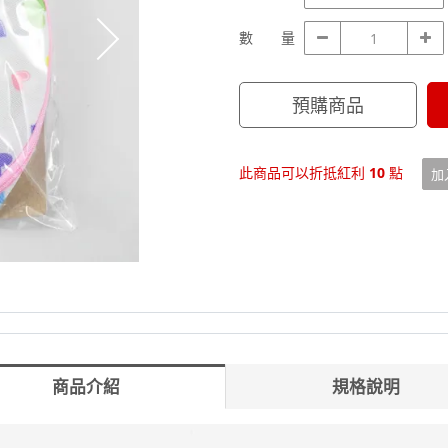
格
數
數 量
量
預購商品
此商品可以折抵紅利
10
點
加
商品介紹
規格說明